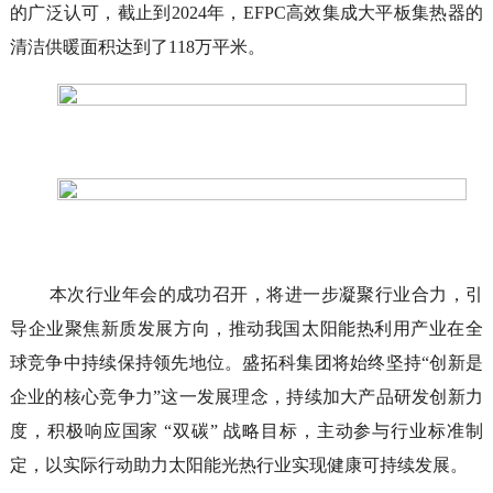
的广泛认可，截止到2024年，EFPC高效集成大平板集热器的
清洁供暖面积达到了118万平米。
本次行业年会的成功召开，将进一步凝聚行业合力，引
导企业聚焦新质发展方向，推动我国太阳能热利用产业在全
球竞争中持续保持领先地位。盛拓科集团将始终坚持“创新是
企业的核心竞争力”这一发展理念，持续加大产品研发创新力
度，积极响应国家 “双碳” 战略目标，主动参与行业标准制
定，以实际行动助力太阳能光热行业实现健康可持续发展。