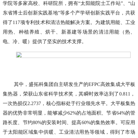
学院等多家高校、科研院所，拥有“太阳能院士工作站”、“山
东省博士后创新实践基地”等多个产学研创新实践平台，共获
得了117项专利技术和清洁热能解决方案。为建筑用能、工业
用热、种植养殖、烘干、新基建等场景的清洁用能（热、
电、冷、暖）提供了坚实的技术支撑。
其中，盛拓科集团自主研发生产的EFPC高效集成大平板
集热器，荣获山东省科学技术奖，其瞬时效率达到了0.811，
一次热损仅2.2737，核心指标处于行业领先水平。大平板集热
器的优势非常明显，能够减少62%的占地面积、节省64%的管
路长度、节约80%的安装时间、提高60%的集热效率。可应用
于太阳能区域集中供暖、工业清洁用热等领域，得到了市场