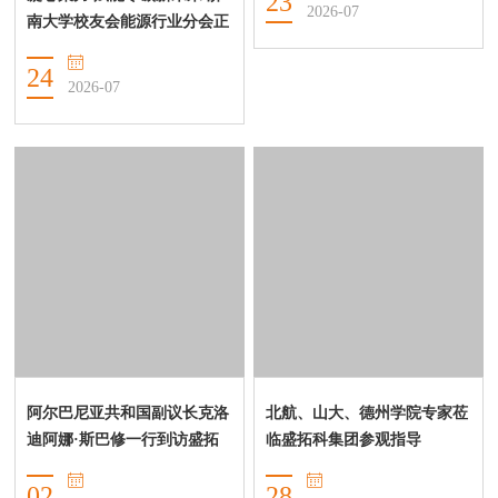
23
24
2026-07
2026-07
北航、山大、德州学院专家莅
临盛拓科集团参观指导
阿尔巴尼亚共和国副议长克洛
28
2026-05
迪阿娜·斯巴修一行到访盛拓
科集团
02
2026-06