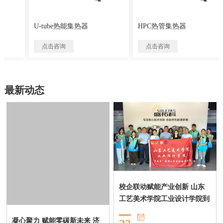
U-tube热能集热器
HPC热管集热器
点击咨询
点击咨询
最新动态
校企联动赋能产业创新 山东
凝心聚力 赋能零碳新未来 济
工艺美术学院工业设计学院到
南大学校友会能源行业分会正
访盛拓科
式成立